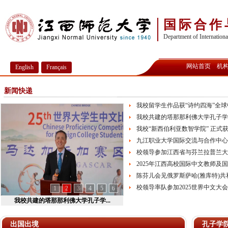
国际合作
Department of Internation
网站首页
机
English
Français
新闻快递
我校留学生作品获“诗约四海”全球中
我校共建的塔那那利佛大学孔子学院成
我校“新西伯利亚数智学院” 正式获
九江职业大学国际交流与合作中心
校领导参加江西省与芬兰拉普兰大
2025年江西高校国际中文教师及国
陈芬儿会见俄罗斯萨哈(雅库特)
校领导率队参加2025世界中文大会
1
2
3
4
5
6
我校共建的塔那那利佛大学孔子学...
出国出境
孔子学